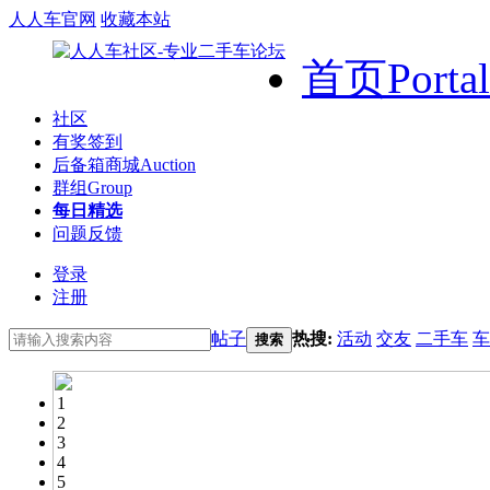
人人车官网
收藏本站
首页
Portal
社区
有奖签到
后备箱商城
Auction
群组
Group
每日精选
问题反馈
登录
注册
帖子
热搜:
活动
交友
二手车
车
搜索
1
2
3
4
5